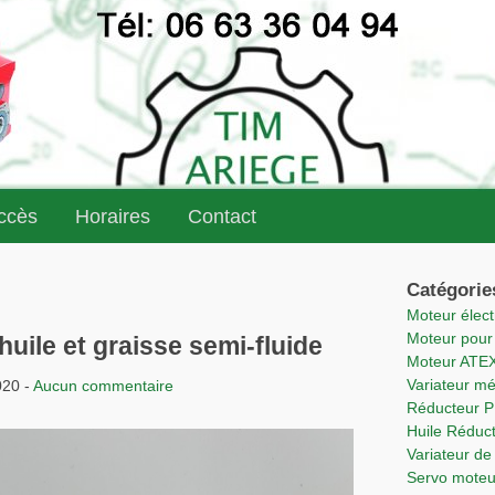
accès
Horaires
Contact
Catégorie
Moteur élec
Moteur pou
uile et graisse semi-fluide
Moteur ATE
Variateur m
020 -
Aucun commentaire
Réducteur 
Huile Rédu
Variateur 
Servo mote