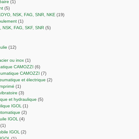
éaire
(1)
nt
(5)
 KOYO, NSK, FAG, SNR, NKE
(19)
 roulement
(1)
O, NSK, FAG, SKF, SNR
(5)
ulie
(12)
 acier ou inox
(1)
umatique CAMOZZI
(6)
neumatique CAMOZZI
(7)
neumatique et électrique
(2)
comprimé
(1)
vibratoire
(3)
orique et hydraulique
(5)
ulique IGOL
(1)
automatique
(2)
Huile IGOL
(4)
(1)
obile IGOL
(2)
 IGOL
(1)