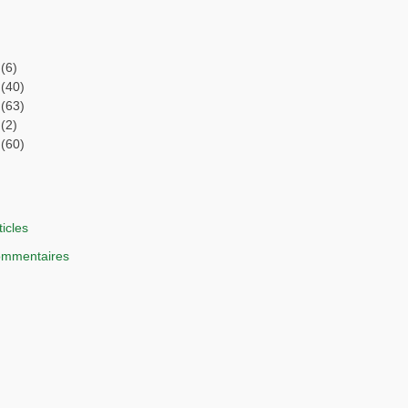
(6)
(40)
(63)
(2)
(60)
ticles
commentaires