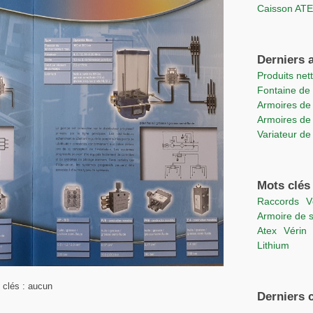
Caisson A
Derniers a
Produits ne
Fontaine d
Armoires de
Armoires de
Variateur d
Mots clés
raccords
Armoire de 
Atex
vérin
lithium
 clés : aucun
Derniers 