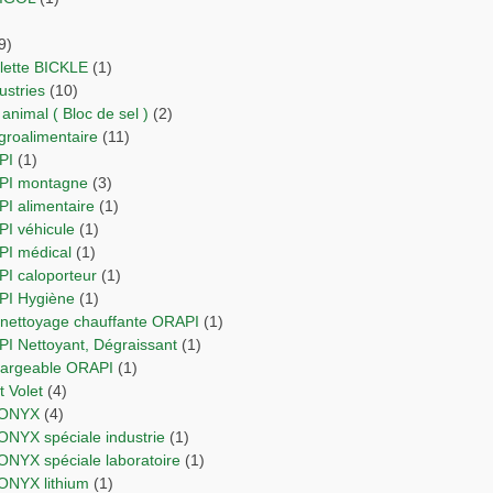
9)
ulette BICKLE
(1)
dustries
(10)
 animal ( Bloc de sel )
(2)
agroalimentaire
(11)
PI
(1)
API montagne
(3)
PI alimentaire
(1)
PI véhicule
(1)
API médical
(1)
PI caloporteur
(1)
API Hygiène
(1)
e nettoyage chauffante ORAPI
(1)
API Nettoyant, Dégraissant
(1)
chargeable ORAPI
(1)
 et Volet
(4)
RIONYX
(4)
IONYX spéciale industrie
(1)
IONYX spéciale laboratoire
(1)
IONYX lithium
(1)