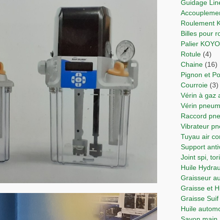
Guidage Lin
Accoupleme
Roulement
Billes pour
Palier KOY
Rotule
(4)
Chaine
(16)
Pignon et Po
Courroie
(3)
Vérin à gaz
Vérin pne
Raccord p
Vibrateur p
Tuyau air 
Support anti
Joint spi, t
Huile Hydra
Graisseur 
Graisse et 
Graisse Suif
Huile autom
Savon main