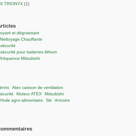
TEX TRIONYX
(1)
rticles
ttoyant et dégraissant
e Nettoyage Chauffante
 sécurité
 sécurité pour batteries lithium
e fréquence Mitsubishi
vérins
Atex caisson de ventilation
sécurité
moteur ATEX
Mitsubishi
Huile agro-alimentaire
Siti
Armoire
commentaires