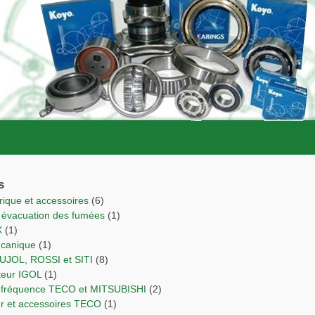
s
trique et accessoires
(6)
r évacuation des fumées
(1)
X
(1)
écanique
(1)
PUJOL, ROSSI et SITI
(8)
cteur IGOL
(1)
de fréquence TECO et MITSUBISHI
(2)
ur et accessoires TECO
(1)