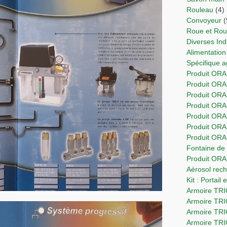
Rouleau
(4)
Convoyeur
(
Roue et Ro
Diverses In
Alimentation
Spécifique 
Produit ORA
Produit OR
Produit ORA
Produit ORA
Produit OR
Produit ORA
Produit OR
Fontaine d
Produit OR
Aérosol re
Kit : Portail
Armoire T
Armoire TR
Armoire TR
Armoire TR