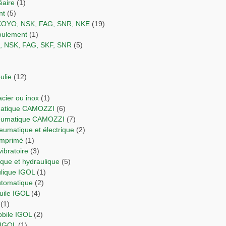
éaire
(1)
nt
(5)
 KOYO, NSK, FAG, SNR, NKE
(19)
 roulement
(1)
O, NSK, FAG, SKF, SNR
(5)
ulie
(12)
 acier ou inox
(1)
umatique CAMOZZI
(6)
neumatique CAMOZZI
(7)
neumatique et électrique
(2)
comprimé
(1)
vibratoire
(3)
orique et hydraulique
(5)
ulique IGOL
(1)
automatique
(2)
Huile IGOL
(4)
(1)
obile IGOL
(2)
 IGOL
(1)