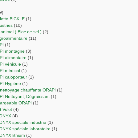
9)
ulette BICKLE
(1)
dustries
(10)
 animal ( Bloc de sel )
(2)
agroalimentaire
(11)
PI
(1)
API montagne
(3)
PI alimentaire
(1)
PI véhicule
(1)
API médical
(1)
PI caloporteur
(1)
API Hygiène
(1)
e nettoyage chauffante ORAPI
(1)
API Nettoyant, Dégraissant
(1)
chargeable ORAPI
(1)
 et Volet
(4)
RIONYX
(4)
IONYX spéciale industrie
(1)
IONYX spéciale laboratoire
(1)
IONYX lithium
(1)