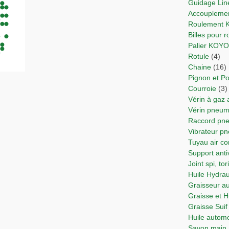
Guidage Lin
Accoupleme
Roulement
Billes pour
Palier KOY
Rotule
(4)
Chaine
(16)
Pignon et Po
Courroie
(3)
Vérin à gaz
Vérin pne
Raccord p
Vibrateur p
Tuyau air 
Support anti
Joint spi, t
Huile Hydra
Graisseur 
Graisse et 
Graisse Suif
Huile autom
Savon main