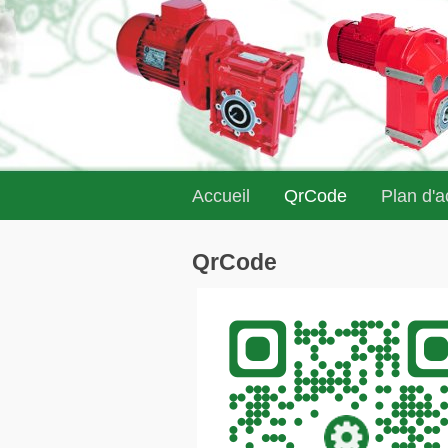
Accueil
QrCode
Plan d'
QrCode