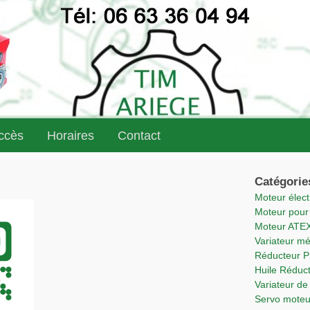
accès
Horaires
Contact
Catégorie
Moteur élec
Moteur pou
Moteur ATE
Variateur m
Réducteur 
Huile Rédu
Variateur 
Servo mote