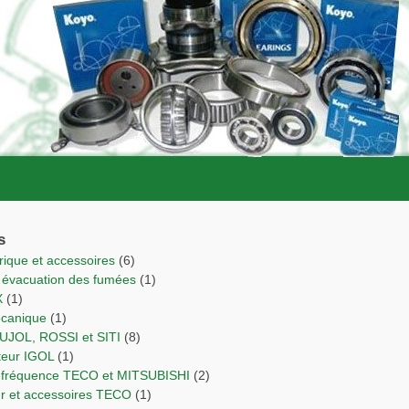
s
trique et accessoires
(6)
r évacuation des fumées
(1)
X
(1)
écanique
(1)
PUJOL, ROSSI et SITI
(8)
cteur IGOL
(1)
de fréquence TECO et MITSUBISHI
(2)
ur et accessoires TECO
(1)