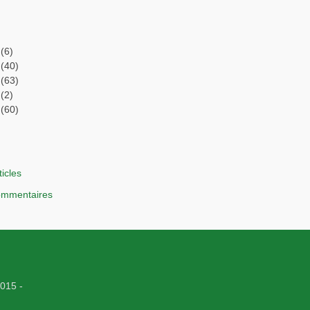
(6)
(40)
(63)
(2)
(60)
ticles
commentaires
015 -