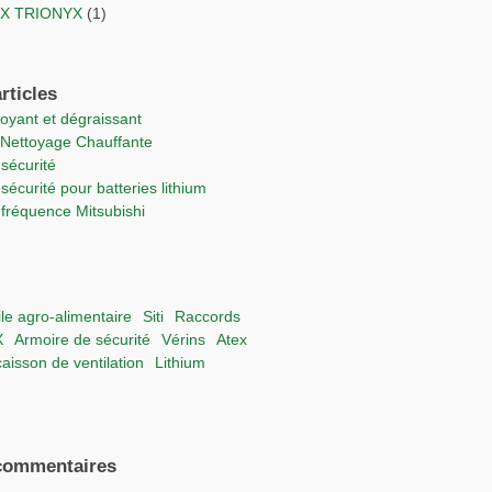
TEX TRIONYX
(1)
rticles
ttoyant et dégraissant
e Nettoyage Chauffante
 sécurité
 sécurité pour batteries lithium
e fréquence Mitsubishi
uile agro-alimentaire
Siti
raccords
X
Armoire de sécurité
vérins
Atex
 caisson de ventilation
lithium
commentaires