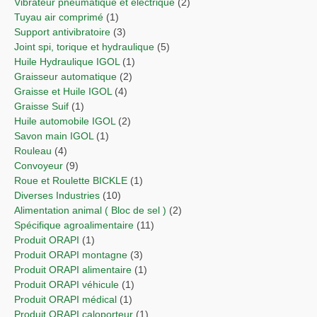
Vibrateur pneumatique et électrique
(2)
Tuyau air comprimé
(1)
Support antivibratoire
(3)
Joint spi, torique et hydraulique
(5)
Huile Hydraulique IGOL
(1)
Graisseur automatique
(2)
Graisse et Huile IGOL
(4)
Graisse Suif
(1)
Huile automobile IGOL
(2)
Savon main IGOL
(1)
Rouleau
(4)
Convoyeur
(9)
Roue et Roulette BICKLE
(1)
Diverses Industries
(10)
Alimentation animal ( Bloc de sel )
(2)
Spécifique agroalimentaire
(11)
Produit ORAPI
(1)
Produit ORAPI montagne
(3)
Produit ORAPI alimentaire
(1)
Produit ORAPI véhicule
(1)
Produit ORAPI médical
(1)
Produit ORAPI caloporteur
(1)