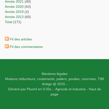
année 2021
(40)
année 2020
(63)
année 2019
(2)
année 2013
(60)
total
(171)
Fil des articles
Fil des commentaires
Mentions légales
Moteurs réducteurs, roulements, paliers, poulies, courroies,
TIM
Ariège
@ 2015 -
Généré par
Pluxml
en 0.02s
-.
Agricole et industrie -
Haut de
page