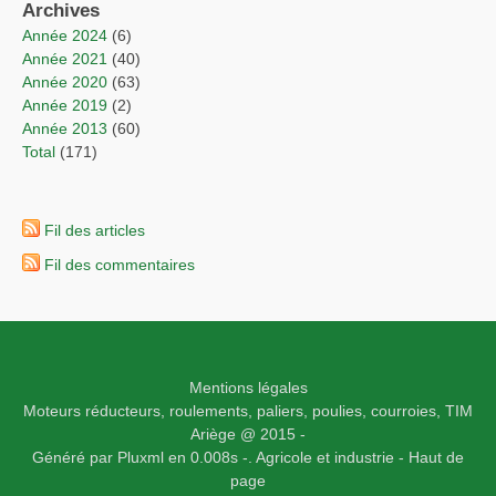
Archives
année 2024
(6)
année 2021
(40)
année 2020
(63)
année 2019
(2)
année 2013
(60)
total
(171)
Fil des articles
Fil des commentaires
Mentions légales
Moteurs réducteurs, roulements, paliers, poulies, courroies,
TIM
Ariège
@ 2015 -
Généré par
Pluxml
en 0.008s
-.
Agricole et industrie -
Haut de
page