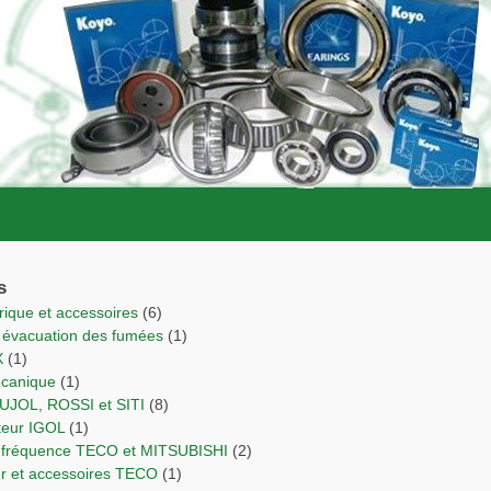
s
trique et accessoires
(6)
r évacuation des fumées
(1)
X
(1)
écanique
(1)
PUJOL, ROSSI et SITI
(8)
cteur IGOL
(1)
de fréquence TECO et MITSUBISHI
(2)
ur et accessoires TECO
(1)