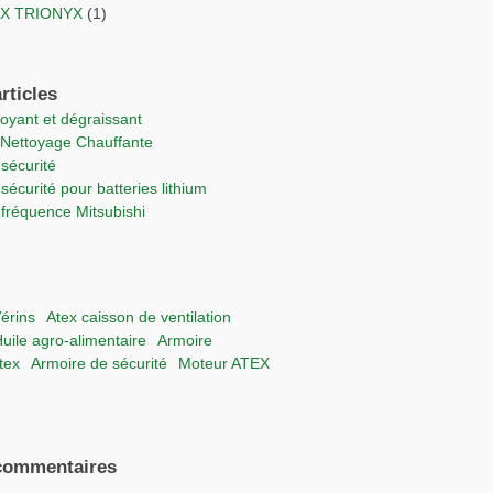
TEX TRIONYX
(1)
rticles
ttoyant et dégraissant
e Nettoyage Chauffante
 sécurité
 sécurité pour batteries lithium
e fréquence Mitsubishi
vérins
Atex caisson de ventilation
Huile agro-alimentaire
Armoire
Atex
Armoire de sécurité
moteur ATEX
commentaires