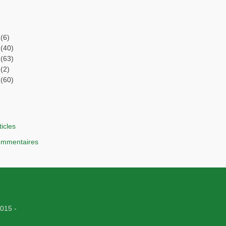
(6)
(40)
(63)
(2)
(60)
ticles
commentaires
015 -