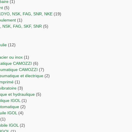
éaire
(1)
nt
(5)
 KOYO, NSK, FAG, SNR, NKE
(19)
 roulement
(1)
O, NSK, FAG, SKF, SNR
(5)
ulie
(12)
 acier ou inox
(1)
umatique CAMOZZI
(6)
neumatique CAMOZZI
(7)
neumatique et électrique
(2)
comprimé
(1)
vibratoire
(3)
orique et hydraulique
(5)
ulique IGOL
(1)
automatique
(2)
Huile IGOL
(4)
(1)
obile IGOL
(2)
 IGOL
(1)