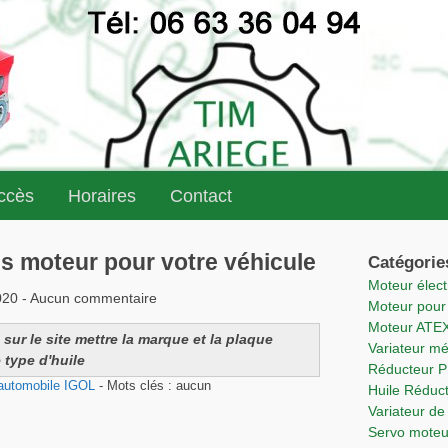
accès
Horaires
Contact
es moteur pour votre véhicule
Catégorie
Moteur élec
020 - Aucun commentaire
Moteur pou
Moteur ATE
sur le site mettre la marque et la plaque
Variateur m
 type d'huile
Réducteur 
 automobile IGOL
- Mots clés : aucun
Huile Rédu
Variateur 
Servo mote