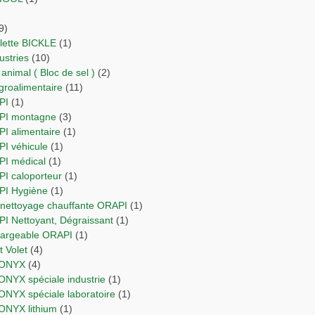
9)
ulette BICKLE
(1)
dustries
(10)
 animal ( Bloc de sel )
(2)
agroalimentaire
(11)
PI
(1)
API montagne
(3)
PI alimentaire
(1)
PI véhicule
(1)
API médical
(1)
PI caloporteur
(1)
API Hygiène
(1)
e nettoyage chauffante ORAPI
(1)
API Nettoyant, Dégraissant
(1)
chargeable ORAPI
(1)
 et Volet
(4)
RIONYX
(4)
IONYX spéciale industrie
(1)
IONYX spéciale laboratoire
(1)
IONYX lithium
(1)