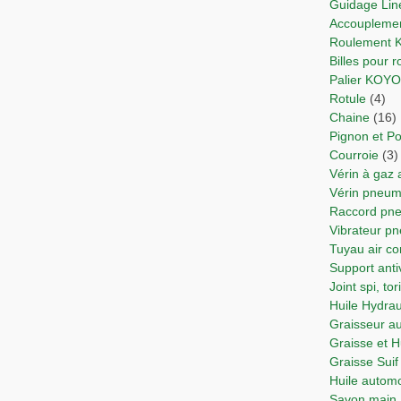
Guidage Lin
Accoupleme
Roulement
Billes pour
Palier KOY
Rotule
(4)
Chaine
(16)
Pignon et Po
Courroie
(3)
Vérin à gaz
Vérin pne
Raccord p
Vibrateur p
Tuyau air 
Support anti
Joint spi, t
Huile Hydra
Graisseur 
Graisse et 
Graisse Suif
Huile autom
Savon main