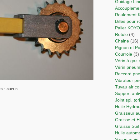
Guidage Lin
Accoupleme
Roulement
Billes pour
Palier KOY
Rotule
(4)
Chaine
(16)
Pignon et Po
Courroie
(3)
Vérin à gaz
Vérin pne
Raccord p
Vibrateur p
Tuyau air 
és : aucun
Support anti
Joint spi, t
Huile Hydra
Graisseur 
Graisse et 
Graisse Suif
Huile autom
Savon main