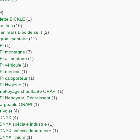
9)
ulette BICKLE
(1)
dustries
(10)
 animal ( Bloc de sel )
(2)
agroalimentaire
(11)
PI
(1)
API montagne
(3)
PI alimentaire
(1)
PI véhicule
(1)
API médical
(1)
PI caloporteur
(1)
API Hygiène
(1)
e nettoyage chauffante ORAPI
(1)
API Nettoyant, Dégraissant
(1)
chargeable ORAPI
(1)
 et Volet
(4)
RIONYX
(4)
IONYX spéciale industrie
(1)
IONYX spéciale laboratoire
(1)
IONYX lithium
(1)