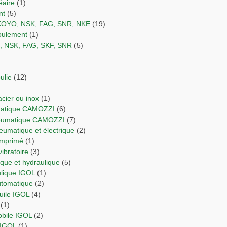
éaire
(1)
nt
(5)
 KOYO, NSK, FAG, SNR, NKE
(19)
 roulement
(1)
O, NSK, FAG, SKF, SNR
(5)
ulie
(12)
 acier ou inox
(1)
umatique CAMOZZI
(6)
neumatique CAMOZZI
(7)
neumatique et électrique
(2)
comprimé
(1)
vibratoire
(3)
orique et hydraulique
(5)
ulique IGOL
(1)
automatique
(2)
Huile IGOL
(4)
(1)
obile IGOL
(2)
 IGOL
(1)