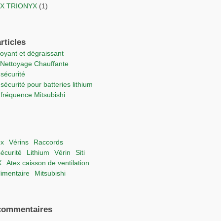
TEX TRIONYX
(1)
rticles
ttoyant et dégraissant
e Nettoyage Chauffante
 sécurité
 sécurité pour batteries lithium
e fréquence Mitsubishi
ex
vérins
raccords
sécurité
lithium
vérin
Siti
X
Atex caisson de ventilation
alimentaire
Mitsubishi
commentaires