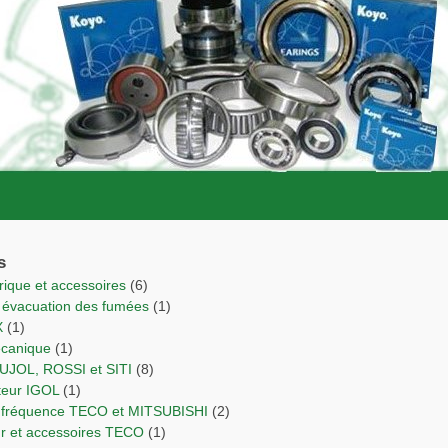
s
trique et accessoires
(6)
r évacuation des fumées
(1)
X
(1)
écanique
(1)
PUJOL, ROSSI et SITI
(8)
cteur IGOL
(1)
de fréquence TECO et MITSUBISHI
(2)
ur et accessoires TECO
(1)