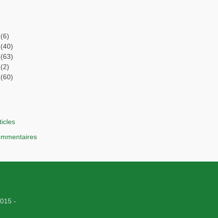
(6)
(40)
(63)
(2)
(60)
ticles
commentaires
015 -