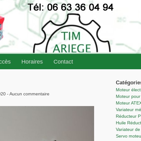
accès
Horaires
Contact
Catégorie
Moteur élec
020 - Aucun commentaire
Moteur pou
Moteur ATE
Variateur m
Réducteur 
Huile Rédu
Variateur 
Servo mote