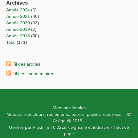
Archives
année 2024
(6)
année 2021
(40)
année 2020
(63)
année 2019
(2)
année 2013
(60)
total
(171)
Fil des articles
Fil des commentaires
Mentions légales
Moteurs réducteurs, roulements, paliers, poulies, courroies,
TIM
Ariège
@ 2015 -
Généré par
Pluxml
en 0.021s
-.
Agricole et industrie -
Haut de
page