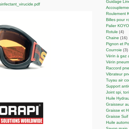
Guidage Lin
infectant_virucide.pdf
Accoupleme
Roulement
Billes pour
Palier KOY
Rotule
(4)
Chaine
(16)
Pignon et Po
Courroie
(3)
Vérin à gaz
Vérin pne
Raccord p
Vibrateur p
Tuyau air 
Support anti
Joint spi, t
Huile Hydra
Graisseur 
Graisse et 
Graisse Suif
Huile autom
Savon main