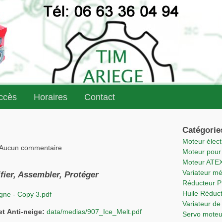
accès
Horaires
Contact
Catégorie
Moteur élec
- Aucun commentaire
Moteur pou
Moteur ATE
Variateur m
er, Assembler, Protéger
Réducteur 
Huile Rédu
gne - Copy 3.pdf
Variateur 
et Anti-neige:
data/medias/907_Ice_Melt.pdf
Servo mote