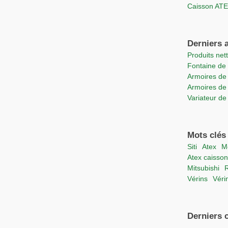
Caisson A
Derniers a
Produits ne
Fontaine d
Armoires de
Armoires de
Variateur d
Mots clés
Siti
Atex
Atex caisson
Mitsubishi
vérins
véri
Derniers 