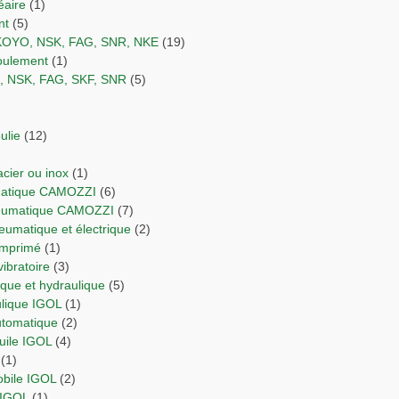
éaire
(1)
nt
(5)
 KOYO, NSK, FAG, SNR, NKE
(19)
 roulement
(1)
O, NSK, FAG, SKF, SNR
(5)
ulie
(12)
 acier ou inox
(1)
umatique CAMOZZI
(6)
neumatique CAMOZZI
(7)
neumatique et électrique
(2)
comprimé
(1)
vibratoire
(3)
orique et hydraulique
(5)
ulique IGOL
(1)
automatique
(2)
Huile IGOL
(4)
(1)
obile IGOL
(2)
 IGOL
(1)