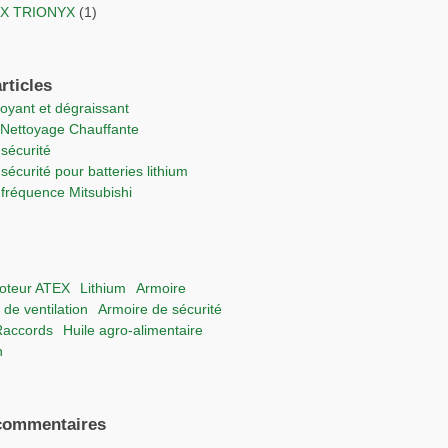
TEX TRIONYX
(1)
rticles
ttoyant et dégraissant
e Nettoyage Chauffante
 sécurité
 sécurité pour batteries lithium
e fréquence Mitsubishi
moteur ATEX
lithium
Armoire
 de ventilation
Armoire de sécurité
raccords
Huile agro-alimentaire
n
commentaires