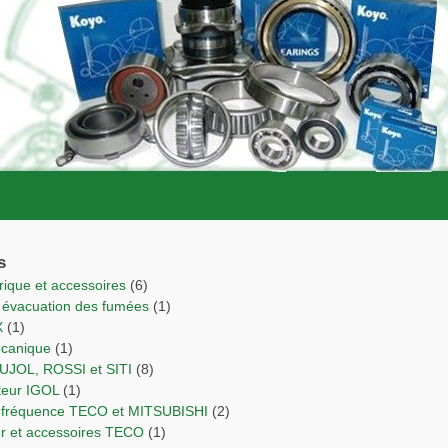
s
trique et accessoires
(6)
r évacuation des fumées
(1)
X
(1)
écanique
(1)
PUJOL, ROSSI et SITI
(8)
cteur IGOL
(1)
de fréquence TECO et MITSUBISHI
(2)
ur et accessoires TECO
(1)