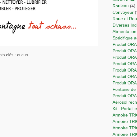
Rouleau
(4)
Convoyeur
(
Roue et Ro
Diverses In
Alimentation
Spécifique 
Produit ORA
Produit OR
ts clés : aucun
Produit ORA
Produit ORA
Produit OR
Produit ORA
Produit OR
Fontaine d
Produit OR
Aérosol re
Kit : Portail
Armoire T
Armoire TR
Armoire TR
Armoire TR