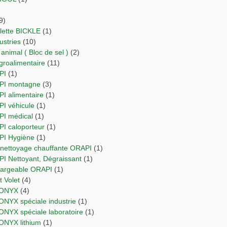
9)
ulette BICKLE
(1)
dustries
(10)
 animal ( Bloc de sel )
(2)
agroalimentaire
(11)
PI
(1)
API montagne
(3)
PI alimentaire
(1)
PI véhicule
(1)
API médical
(1)
PI caloporteur
(1)
API Hygiène
(1)
e nettoyage chauffante ORAPI
(1)
API Nettoyant, Dégraissant
(1)
chargeable ORAPI
(1)
 et Volet
(4)
RIONYX
(4)
IONYX spéciale industrie
(1)
IONYX spéciale laboratoire
(1)
IONYX lithium
(1)