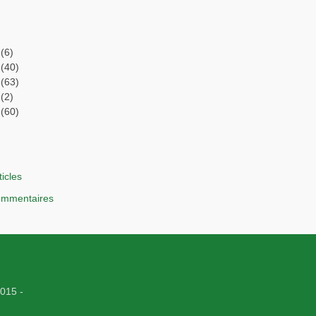
(6)
(40)
(63)
(2)
(60)
ticles
commentaires
015 -