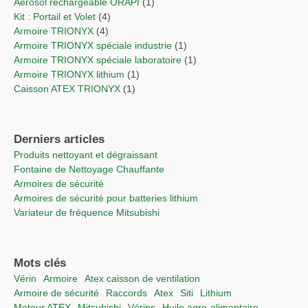
Aérosol rechargeable ORAPI
(1)
Kit : Portail et Volet
(4)
Armoire TRIONYX
(4)
Armoire TRIONYX spéciale industrie
(1)
Armoire TRIONYX spéciale laboratoire
(1)
Armoire TRIONYX lithium
(1)
Caisson ATEX TRIONYX
(1)
Derniers articles
Produits nettoyant et dégraissant
Fontaine de Nettoyage Chauffante
Armoires de sécurité
Armoires de sécurité pour batteries lithium
Variateur de fréquence Mitsubishi
Mots clés
vérin
Armoire
Atex caisson de ventilation
Armoire de sécurité
raccords
Atex
Siti
lithium
moteur ATEX
Mitsubishi
vérins
Huile agro-alimentaire