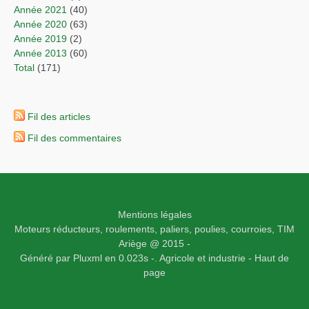
année 2021
(40)
année 2020
(63)
année 2019
(2)
année 2013
(60)
total
(171)
Fil des articles
Fil des commentaires
Mentions légales
Moteurs réducteurs, roulements, paliers, poulies, courroies,
TIM
Ariège
@ 2015 -
Généré par
Pluxml
en 0.023s
-.
Agricole et industrie -
Haut de
page