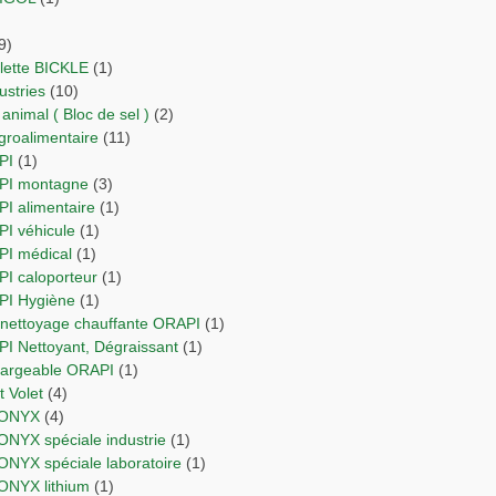
9)
ulette BICKLE
(1)
dustries
(10)
 animal ( Bloc de sel )
(2)
agroalimentaire
(11)
PI
(1)
API montagne
(3)
PI alimentaire
(1)
PI véhicule
(1)
API médical
(1)
PI caloporteur
(1)
API Hygiène
(1)
e nettoyage chauffante ORAPI
(1)
API Nettoyant, Dégraissant
(1)
chargeable ORAPI
(1)
 et Volet
(4)
RIONYX
(4)
IONYX spéciale industrie
(1)
IONYX spéciale laboratoire
(1)
IONYX lithium
(1)