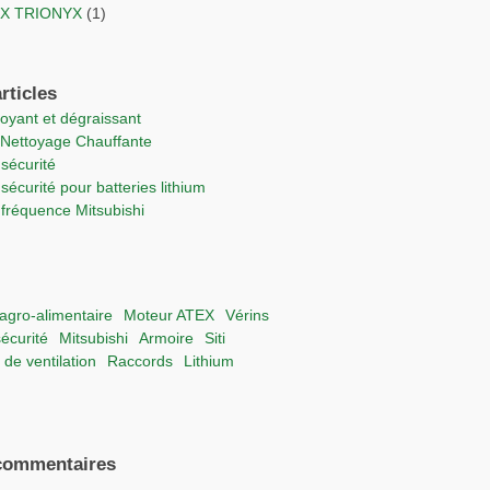
TEX TRIONYX
(1)
rticles
ttoyant et dégraissant
e Nettoyage Chauffante
 sécurité
 sécurité pour batteries lithium
e fréquence Mitsubishi
e agro-alimentaire
moteur ATEX
vérins
sécurité
Mitsubishi
Armoire
Siti
 de ventilation
raccords
lithium
commentaires