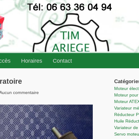
accès
Horaires
Contact
ratoire
Catégorie
Moteur élec
 - Aucun commentaire
Moteur pou
Moteur ATE
Variateur m
Réducteur 
Huile Rédu
Variateur 
Servo mote