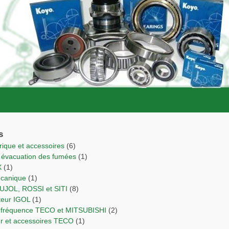
s
trique et accessoires
(6)
r évacuation des fumées
(1)
X
(1)
écanique
(1)
PUJOL, ROSSI et SITI
(8)
cteur IGOL
(1)
de fréquence TECO et MITSUBISHI
(2)
ur et accessoires TECO
(1)