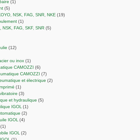
éaire
(1)
nt
(5)
 KOYO, NSK, FAG, SNR, NKE
(19)
 roulement
(1)
O, NSK, FAG, SKF, SNR
(5)
ulie
(12)
 acier ou inox
(1)
umatique CAMOZZI
(6)
neumatique CAMOZZI
(7)
neumatique et électrique
(2)
comprimé
(1)
vibratoire
(3)
orique et hydraulique
(5)
ulique IGOL
(1)
automatique
(2)
Huile IGOL
(4)
(1)
obile IGOL
(2)
 IGOL
(1)