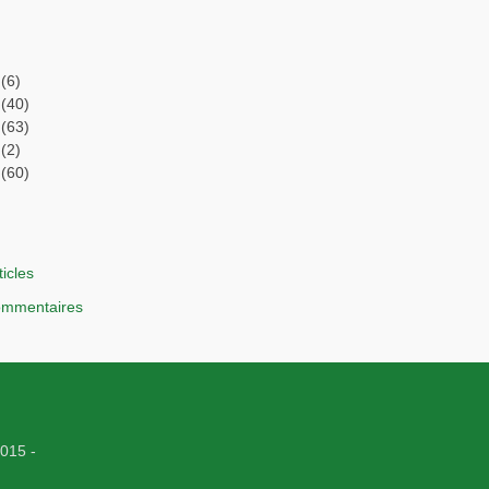
(6)
(40)
(63)
(2)
(60)
ticles
commentaires
015 -