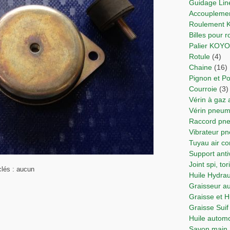
Guidage Lin
Accoupleme
Roulement
Billes pour
Palier KOY
Rotule
(4)
Chaine
(16)
Pignon et Po
Courroie
(3)
Vérin à gaz
Vérin pne
Raccord p
Vibrateur p
Tuyau air 
Support anti
Joint spi, t
lés : aucun
Huile Hydra
Graisseur 
Graisse et 
Graisse Suif
Huile autom
Savon main